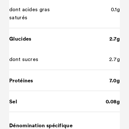
dont acides gras
0.1g
saturés
Glucides
2.7g
dont sucres
2.7g
Protéines
7.0g
Sel
0.08g
Dénomination spécifique