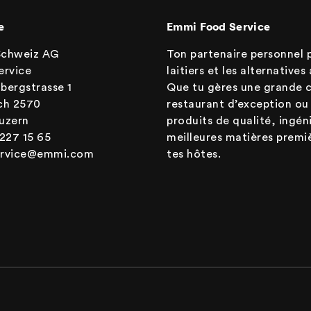
e
Emmi Food Service
Schweiz AG
Ton partenaire personnel p
ervice
laitiers et les alternatives 
bergstrasse 1
Que tu gères une grande cu
ch 2570
restaurant d’exception ou 
uzern
produits de qualité, ingén
 227 15 65
meilleures matières premi
ervice@emmi.com
tes hôtes.