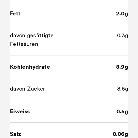
Fett
2.0g
davon gesättigte
0.3g
Fettsäuren
Kohlenhydrate
8.9g
davon Zucker
3.6g
Eiweiss
0.5g
Salz
0.06g