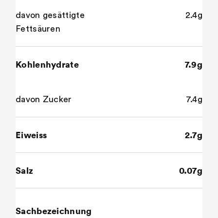
davon gesättigte
2.4g
Fettsäuren
Kohlenhydrate
7.9g
davon Zucker
7.4g
Eiweiss
2.7g
Salz
0.07g
Sachbezeichnung