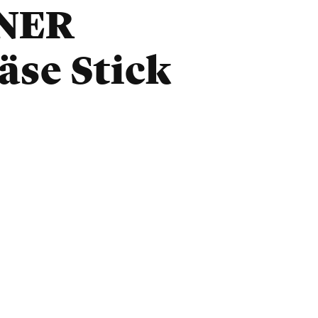
NER
se Stick