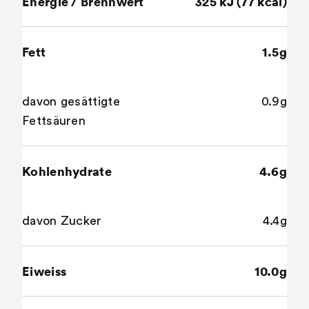
Energie / Brennwert
325 kJ (77 kcal)
Fett
1.5g
davon gesättigte
0.9g
Fettsäuren
Kohlenhydrate
4.6g
davon Zucker
4.4g
Eiweiss
10.0g