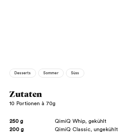
Desserts
Sommer
Süss
Zutaten
10 Portionen à 70g
250 g
QimiQ Whip, gekühlt
200 g
QimiQ Classic, ungekühlt