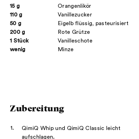
15 g
Orangenlikör
110 g
Vanillezucker
50 g
Eigelb flüssig, pasteurisiert
200 g
Rote Grütze
1 Stück
Vanilleschote
wenig
Minze
Zubereitung
QimiQ Whip und QimiQ Classic leicht
aufschlagen.