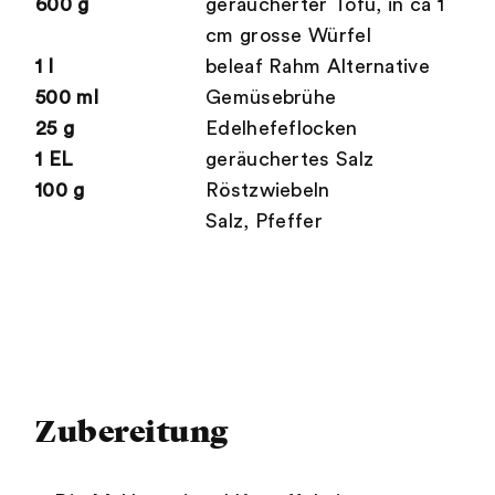
600 g
geräucherter Tofu, in ca 1
cm grosse Würfel
1 l
beleaf Rahm Alternative
500 ml
Gemüsebrühe
25 g
Edelhefeflocken
1 EL
geräuchertes Salz
100 g
Röstzwiebeln
Salz, Pfeffer
Zubereitung