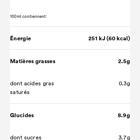
100ml contiennent:
Énergie
251 kJ (60 kcal)
Matières grasses
2.5g
dont acides gras
0.3g
saturés
Glucides
8.9g
dont sucres
3.7g