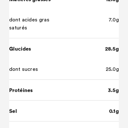
dont acides gras
7.0g
saturés
Glucides
28.5g
dont sucres
25.0g
Protéines
3.5g
Sel
0.1g