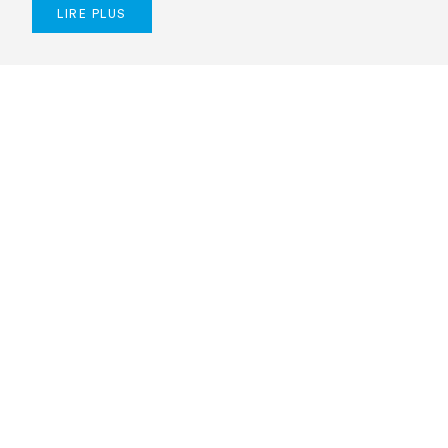
LIRE PLUS
Début de la page
Quicklinks
Page principale
Sur nous
Condition d'utilisation